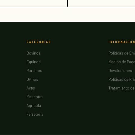
CATEGORÍAS
INFORMACIÓ
Bovinos
Políticas de En
Equinos
Medios de Pag
Porcinos
Devoluciones
Ovinos
Políticas de Pr
Aves
Tratamiento de
Mascotas
Agrícola
Ferretería