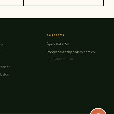
N
CONTACTO
322 831 4858
vío
info@lacasadelganadero.com.co
o
Lun–Sáb 8am–6pm
ivacidad
 Datos
La Casa del Ganadero
CANCES Digital