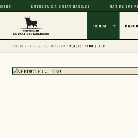
O
ENTREGA 2 A 5 DIAS HABILES
MAS DE 800 PRODU
TIENDA
MASC
INICIO
/
TIENDA
/
HERBICIDAS
/
VERDICT 1400 LITRO