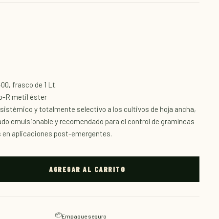
0, frasco de 1 Lt.
p-R metil éster
 sistémico y totalmente selectivo a los cultivos de hoja ancha,
do emulsionable y recomendado para el control de gramíneas
 en aplicaciones post-emergentes.
AGREGAR AL CARRITO
📦
Empaque seguro