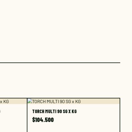
La Casa del Ganadero
En línea · Te responde al instante
G
TORCH MULTI 90 SG X KG
$
104.500