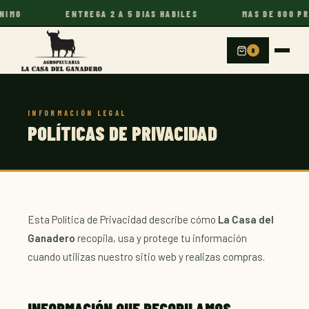
MO
ENTREGA 2 A 5 DIAS HABILES
MAS DE 800 PRO
0
La Casa del Ganadero
INFORMACIÓN LEGAL
En línea · Te responde al instante
POLÍTICAS DE PRIVACIDAD
Esta Política de Privacidad describe cómo
La Casa del
Ganadero
recopila, usa y protege tu información
cuando utilizas nuestro sitio web y realizas compras.
INFORMACIÓN QUE RECOPILAMOS