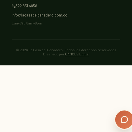
322 831 4858
info@lacasadelganadero.com.co
Lun–Sáb 8am–6pm
©
2026
La Casa del Ganadero · Todos los derechos reservados
Diseñado por
CANCES Digital
La Casa del Ganadero
CANCES Digital