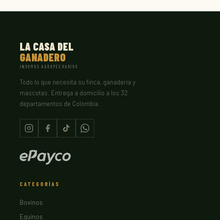
LA CASA DEL
GANADERO
INSUMOS AGROPECUARIOS
Todo lo que necesita su finca, ganadería y
mascotas. Entrega a domicilio a los 32
departamentos de Colombia.
CATEGORÍAS
Bovinos
Equinos