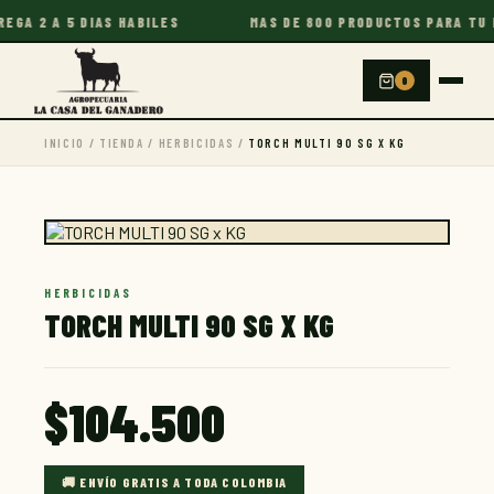
A 2 A 5 DIAS HABILES
MAS DE 800 PRODUCTOS PARA TU FI
0
INICIO
/
TIENDA
/
HERBICIDAS
/
TORCH MULTI 90 SG X KG
HERBICIDAS
TORCH MULTI 90 SG X KG
$
104.500
La Casa del Ganadero
🚚 ENVÍO GRATIS A TODA COLOMBIA
En línea · Te responde al instante