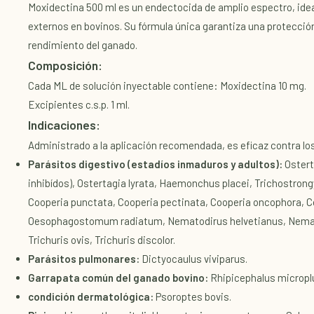
Moxidectina 500 ml es un endectocida de amplio espectro, ideal
externos en bovinos. Su fórmula única garantiza una protección 
rendimiento del ganado.
Composición:
Cada ML de solución inyectable contiene: Moxidectina 10 mg.
Excipientes c.s.p. 1 ml.
Indicaciones:
Administrado a la aplicación recomendada, es eficaz contra los
Parásitos digestivo (estadíos inmaduros y adultos):
Ostert
inhibídos), Ostertagia lyrata, Haemonchus placei, Trichostrong
Cooperia punctata, Cooperia pectinata, Cooperia oncophora, C
Oesophagostomum radiatum, Nematodirus helvetianus, Nema
Trichuris ovis, Trichuris discolor.
Parásitos pulmonares:
Dictyocaulus viviparus.
Garrapata común del ganado bovino:
Rhipicephalus micropl
condición dermatológica:
Psoroptes bovis.