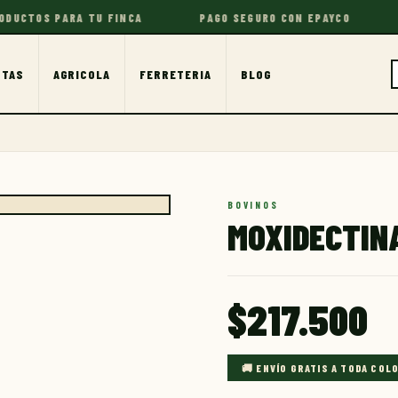
OS PARA TU FINCA
PAGO SEGURO CON EPAYCO
TU F
OTAS
AGRICOLA
FERRETERIA
BLOG
BOVINOS
MOXIDECTIN
$
217.500
🚚 ENVÍO GRATIS A TODA COL