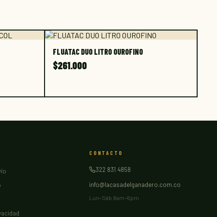
La Casa del Ganadero
En línea · Te responde al instante
L
FLUATAC DUO LITRO OUROFINO
$
261.000
N
CONTACTO
322 831 4858
vío
info@lacasadelganadero.com.co
o
Lun–Sáb 8am–6pm
ivacidad