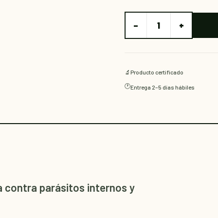
−
+
1
🔬
Producto certificado
🕐
Entrega 2–5 días hábiles
 contra parásitos internos y