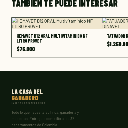
TAMBIÉN TE PUEDE INTERESAR
HEMAVET B12 ORAL MULTIVITAMINICO NF
TATUADOR R
LITRO PROVET
$
1.250.0
$
76.000
LA CASA DEL
GANADERO
INSUMOS AGROPECUARIOS
Todo lo que necesita su finca, ganadería y
mascotas. Entrega a domicilio a los 32
departamentos de Colombia.