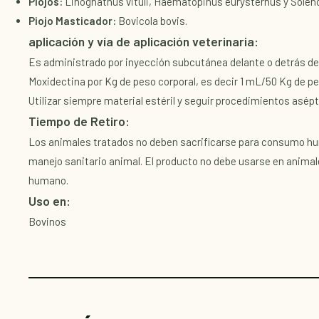
Piojos:
Linognathus vituli, Haematopinus eurysternus y Soleno
Piojo Masticador:
Bovicola bovis.
aplicación y vía de aplicación veterinaria:
Es administrado por inyección subcutánea delante o detrás de l
Moxidectina por Kg de peso corporal, es decir 1 mL/50 Kg de pes
Utilizar siempre material estéril y seguir procedimientos asépt
Tiempo de Retiro:
Los animales tratados no deben sacrificarse para consumo hum
manejo sanitario animal. El producto no debe usarse en anima
humano.
Uso en:
Bovinos