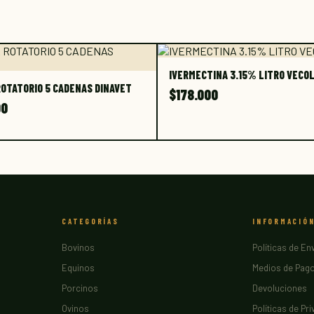
IVERMECTINA 3.15% LITRO VECO
OTATORIO 5 CADENAS DINAVET
$
178.000
00
CATEGORÍAS
INFORMACIÓ
Bovinos
Políticas de En
Equinos
Medios de Pag
Porcinos
Devoluciones
Ovinos
Políticas de Pr