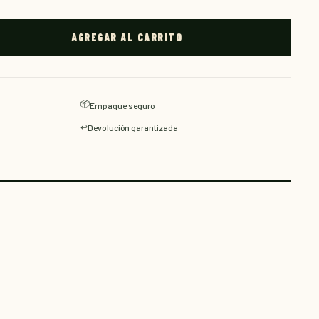
AGREGAR AL CARRITO
📦
Empaque seguro
↩️
Devolución garantizada