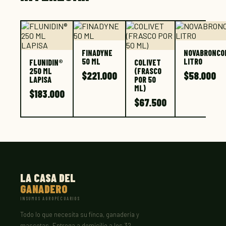
FINADYNE
NOVABRONCO
50 ML
LITRO
FLUNIDIN®
COLIVET
250 ML
(FRASCO
$
221.000
$
58.000
LAPISA
POR 50
ML)
$
183.000
$
67.500
LA CASA DEL
GANADERO
INSUMOS AGROPECUARIOS
Todo lo que necesita su finca, ganadería y
mascotas. Entrega a domicilio a los 32