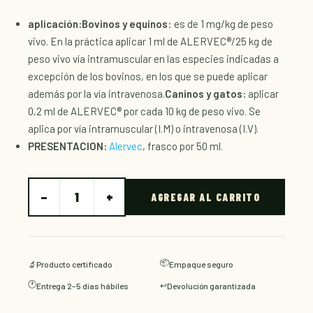
aplicación:
Bovinos y equinos
: es de 1 mg/kg de peso
vivo. En la práctica aplicar 1 ml de ALERVEC®/25 kg de
peso vivo vía intramuscular en las especies indicadas a
excepción de los bovinos, en los que se puede aplicar
además por la vía intravenosa.
Caninos y gatos:
aplicar
0,2 ml de ALERVEC® por cada 10 kg de peso vivo. Se
aplica por vía intramuscular (I.M) o intravenosa (I.V).
PRESENTACION:
Alervec
, frasco por 50 ml.
−
+
1
AGREGAR AL CARRITO
📦
🔬
Producto certificado
Empaque seguro
🕐
↩️
Entrega 2–5 días hábiles
Devolución garantizada