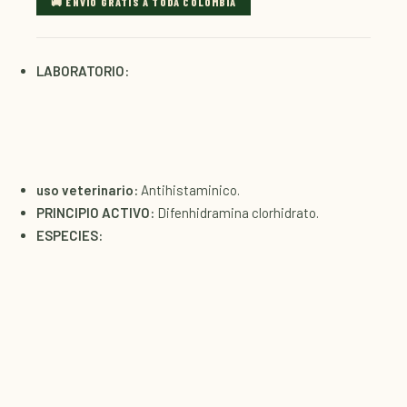
🚚 ENVÍO GRATIS A TODA COLOMBIA
LABORATORIO:
uso veterinario:
Antihistaminico.
PRINCIPIO ACTIVO:
Difenhidramina clorhidrato.
ESPECIES: