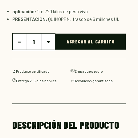
aplicación:
1 ml /20 kilos de peso vivo.
PRESENTACION:
QUIMOPEN, frasco de 6 millones UI.
−
+
1
AGREGAR AL CARRITO
📦
🔬
Producto certificado
Empaque seguro
🕐
↩️
Entrega 2–5 días hábiles
Devolución garantizada
DESCRIPCIÓN DEL PRODUCTO