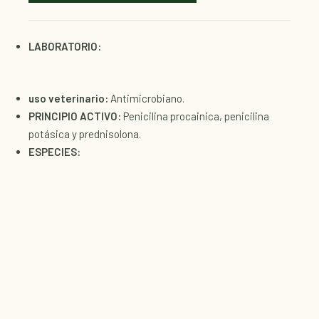
En línea · Te responde al instante
LABORATORIO:
uso veterinario:
Antimicrobiano.
PRINCIPIO ACTIVO:
Penicilina procainica, penicilina
potásica y prednisolona.
ESPECIES: